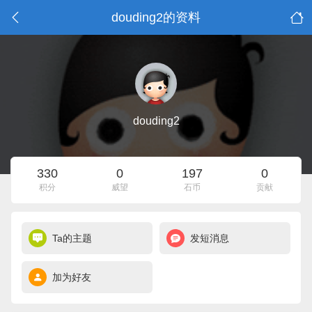
douding2的资料
douding2
330
0
197
0
积分
威望
石币
贡献
Ta的主题
发短消息
加为好友