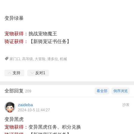
变异绿暴
宠物获得：
挑战宠物魔王
骑证获得：
【
新骑宠证书任务
】
家门口
,
高等级
,
大冒险
,
潘多拉
,
机械
支持
反对
1
全部回复
看全部
倒序浏览
209
zaideba
沙发
2024-10-5 11:44:27
变异黑虎
宠物获得：
变异黑虎任务、积分兑换