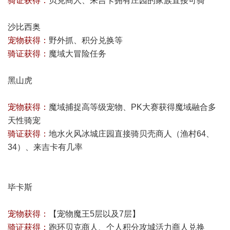
骑证获得：
贝克商人、来吉卡拥有庄园的家族直接可骑
沙比西奥
宠物获得：
野外抓、积分兑换等
骑证获得：
魔域大冒险任务
黑山虎
宠物获得：
魔域捕捉高等级宠物、PK大赛获得魔域融合多
天性骑宠
骑证获得：
地水火风冰城庄园直接骑贝壳商人（渔村64、
34）、来吉卡有几率
毕卡斯
宠物获得：
【宠物魔王5层以及7层】
骑证获得：
跑环贝克商人、个人积分攻城活力商人兑换