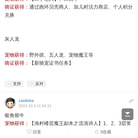
骑证获得：
通过跑环贝壳商人、加儿村活力商店、个人积分
兑换
灰人龙
宠物获得：
野外抓、五人龙、宠物魔王等
骑证获得：
【
新骑宠证书任务
】
支持
反对
zaideba
#
6
2024-10-5 11:44:31
银角熔牛
宠物获得：
【
渔村楼层魔王副本之流浪诗人
】1、2、3层奖
券和诗人兑换
回复
3收藏