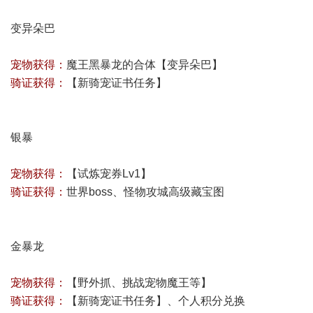
变异朵巴
宠物获得：
魔王黑暴龙的合体【变异朵巴】
骑证获得：
【
新骑宠证书任务
】
银暴
宠物获得：
【试炼宠券Lv1】
骑证获得：
世界boss、怪物攻城高级藏宝图
金暴龙
宠物获得：
【野外抓、挑战宠物魔王等】
骑证获得：
【
新骑宠证书任务
】、个人积分兑换