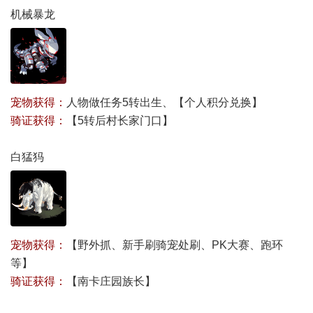
机械暴龙
宠物获得：
人物做任务5转出生、【
个人积分兑换
】
骑证获得：
【
5转后村长家门口
】
白猛犸
宠物获得：
【
野外抓、新手刷骑宠处刷、PK大赛、跑环
等
】
骑证获得：
【
南卡庄园族长
】