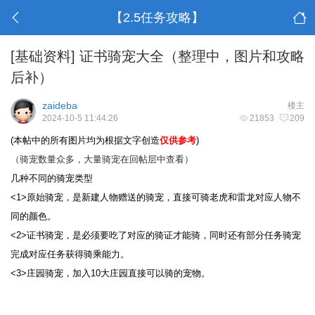
【2.5任务攻略】
[基础资料]
证书骑宠大全（整理中，图片和攻略
后补）
zaideba
楼主
2024-10-5 11:44:26
21853
209
(本帖中的所有图片均为根据文字创造
仅供参考
)
（骑宠数量众多，大量骑宠在回帖层中查看）
几种不同的骑宠类型
<1>
原始骑宠，是新建人物赠送的骑宠，直接可骑老虎和雷龙对应人物不
同的颜色。
<2>
证书骑宠，是必须要吃了对应的骑证才能骑，同时还有部分任务骑宠
完成对应任务获得骑乘能力。
<3>庄园骑宠，加入10大庄园直接可以骑的宠物。