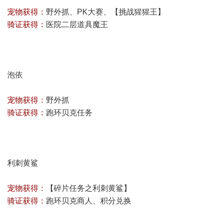
宠物获得：
野外抓、PK大赛、【
挑战猩猩王
】
骑证获得：
医院二层道具魔王
泡依
宠物获得：
野外抓
骑证获得：
跑环贝克任务
利刺黄鲨
宠物获得：
【
碎片任务之利刺黄鲨
】
骑证获得：
跑环贝克商人、积分兑换