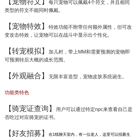
【
宠物符文
】
每只宠物可以佩戴4个符文，并且相同
类型的符文不能同时佩戴。
【
宠物特效
】
特效功能不附带任何额外属性，但可改
变攻击特效，让宠物可以在战斗中显示出个性化。
【
转宠模拟
】
加儿村，带上MM和需要预测的宠物即
可预测转后大概的成长范围。
【
外观融合
】
无限丰富造型，宠物皮肤系统诞生。
功能类特色
【
骑宠证查询
】
用户可以通过特定npc来查看自己是
否吃过对应骑宠的证书。
【
好友招募
】
在1线聊天室内，有一位老人，这里可以招募生