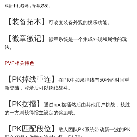
成新手礼包码，招募好友。
【
装备拓本
】
可改变装备外观的娱乐功能。
【
徽章徽记
】
徽章系统是一个集成外观和属性的玩
法。
PVP相关特色
【
PK掉线重连
】
在PK中如果掉线有50秒的时间重
新登陆，登录后可以继续战斗。
【
PK摆擂
】
通过npc摆擂然后由其他用户挑战，获胜
的一方则获得擂主设定的奖励哦。
【
PK匹配段位
】
散人团队PK系统带动新一波的PK