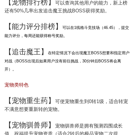
【
宠物排行榜
】
可以查询其他用户的能力，新上榜
还有50%几率出发追击魔王挑战BOSS获得奖励。
【
能力评分排榜
】
可以在1线格斗竞技场（46.45），提交
能力评分，每周还能获得称号奖励。
【
追击魔王
】
在特定情况下会出现魔王BOSS想要和指定用户
对战（BOSS出现后如果用户没有前往挑战，30分钟后BOSS将会离
开）。
宠物类特色
【
宠物重生药
】
可使宠物重生到0转1级，适合转宠
不满意想要重新转的宠物。
【
宠物驯兽师
】
宠物驯兽师是拥有预测四围成长
值、祝福提升宠物资质（适合2转后的极品宠物二次提