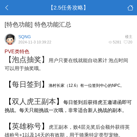
【2.5任务攻略】
[特色功能]
特色功能汇总
SQNG
楼主
2024-11-3 10:39:22
5281
20
PVE类特色
【
泡点抽奖
】
用户只要在线就能自动累计 泡点时间
可以用于抽奖哦。
【
每日签到
】
渔村长家（12.6）有一位签到中心的NPC。
【
双人虎王副本
】
每日签到后获得虎王邀请函即可
挑战。每天只能挑战一次哦，非常适合新人挑战的副本。
【
英雄称号
】
虎王副本，败4层兑奖后会额外获得英
雄称号+1以及14天的有效期，用于骑乘特定类型宠物。