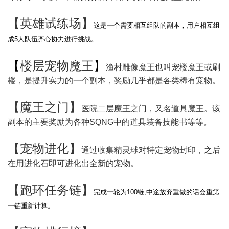
【
英雄试练场
】
这是一个需要相互组队的副本，用户相互组
成5人队伍齐心协力进行挑战。
【
楼层宠物魔王
】
渔村雕像魔王也叫宠楼魔王或刷
楼，是提升实力的一个副本，奖励几乎都是各类稀有宠物。
【
魔王之门
】
医院二层魔王之门，又名道具魔王。该
副本的主要奖励为各种SQNG中的道具装备技能书等等。
【
宠物进化
】
通过收集精灵球对特定宠物封印，之后
在用进化石即可进化出全新的宠物。
【
跑环任务链
】
完成一轮为100链,中途放弃重做的话会重第
一链重新计算。