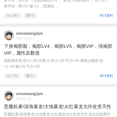
新手兜：防+25 （治愈的精灵Lv1 ， 恢复人物血量80 ， 耗气0 ）
新手铠：防+53 敏-14 （恩惠的 ...
1887
66
#8.5资料
simonlueng2pm
2025-12-15
下身褐那裂，褐那LV4，褐那LV5，褐那VIP，强褐那
VIP，属性及数值
褐那腰带裂 防+1~40 负重+4 体力+30 气力+30 褐那之靴裂 防
+1~30 敏+25 气力+40 ...
2782
91
#8.5资料
simonlueng2pm
2025-6-19
恶魔机暴\深海暴龙\大地暴龙\火红暴龙允许改变天性
恶魔机暴\深海暴龙\大地暴龙\火红暴龙允许改变天性 进化后如果对