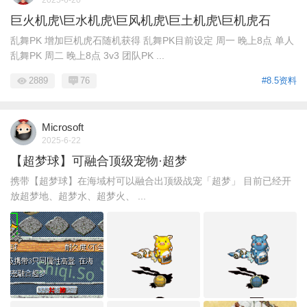
巨火机虎\巨水机虎\巨风机虎\巨土机虎\巨机虎石
乱舞PK 增加巨机虎石随机获得 乱舞PK目前设定 周一 晚上8点 单人
乱舞PK 周二 晚上8点 3v3 团队PK ...
2889
76
#8.5资料
Microsoft
2025-6-22
【超梦球】可融合顶级宠物·超梦
携带【超梦球】在海域村可以融合出顶级战宠「超梦」 目前已经开
放超梦地、超梦水、超梦火、 ...