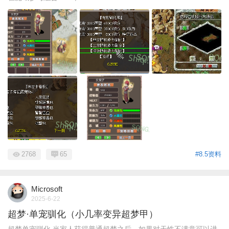
2768
65
#8.5资料
Microsoft
2025-6-22
超梦·单宠驯化（小几率变异超梦甲）
超梦单宠驯化 当家人获得普通超梦之后，如果对天性不满意可以进