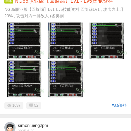
NG85职业版【回旋踢】Lv1 - Lv5技能资料
精华
NG85职业版【回旋踢】Lv1-Lv5技能资料 回旋踢LV1 , 攻击力上升
20% , 攻击对方一排敌人 (各类副 ...
1697
52
#8.5资料
simonlueng2pm
2025-6-20